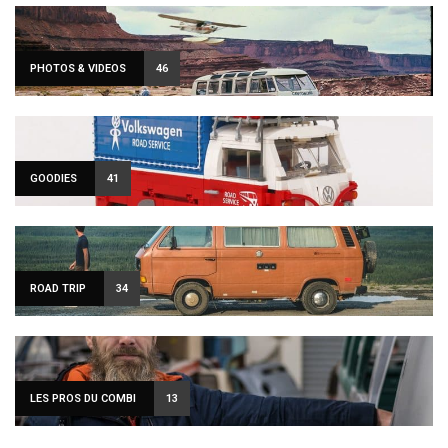
PHOTOS & VIDEOS
46
GOODIES
41
ROAD TRIP
34
LES PROS DU COMBI
13