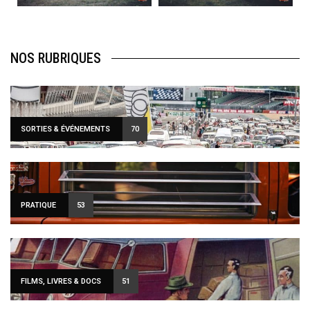
NOS RUBRIQUES
SORTIES & ÉVÉNEMENTS
70
PRATIQUE
53
FILMS, LIVRES & DOCS
51