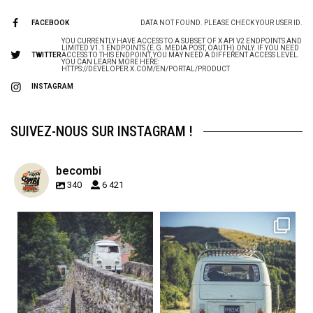
FACEBOOK
DATA NOT FOUND. PLEASE CHECK YOUR USER ID.
YOU CURRENTLY HAVE ACCESS TO A SUBSET OF X API V2 ENDPOINTS AND
LIMITED V1.1 ENDPOINTS (E.G. MEDIA POST, OAUTH) ONLY. IF YOU NEED
TWITTER
ACCESS TO THIS ENDPOINT, YOU MAY NEED A DIFFERENT ACCESS LEVEL.
YOU CAN LEARN MORE HERE:
HTTPS://DEVELOPER.X.COM/EN/PORTAL/PRODUCT
INSTAGRAM
SUIVEZ-NOUS SUR INSTAGRAM !
becombi
340
6 421
becombi
becombi