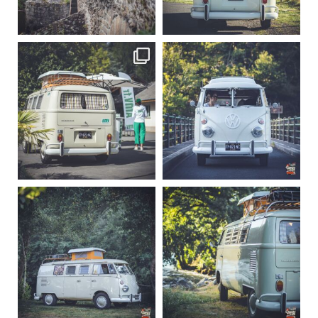
Sep 15
Sep 12
219
3
216
3
becombi
becombi
Sep 10
Août 10
220
4
177
0
becombi
becombi
Août 10
Août 10
120
0
108
0