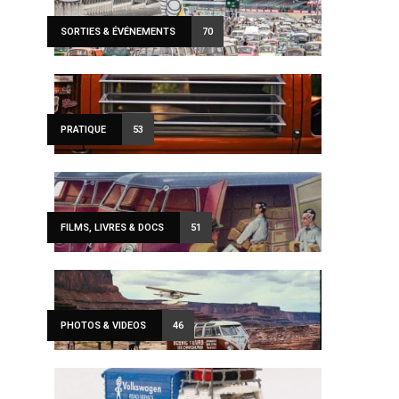
SORTIES & ÉVÉNEMENTS
70
PRATIQUE
53
FILMS, LIVRES & DOCS
51
PHOTOS & VIDEOS
46