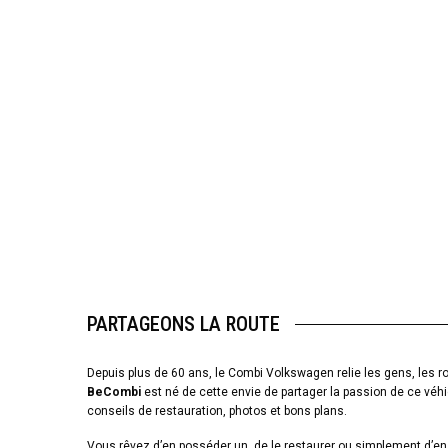
PARTAGEONS LA ROUTE
Depuis plus de 60 ans, le Combi Volkswagen relie les gens, les ro
BeCombi
est né de cette envie de partager la passion de ce véhi
conseils de restauration, photos et bons plans.
Vous rêvez d’en posséder un, de le restaurer ou simplement d’en 