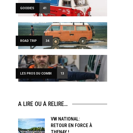
GOODIES
41
ROAD TRIP
34
LES PROS DU COMBI
13
A LIRE OU À RELIRE…
VW NATIONAL:
RETOUR EN FORCE À
THENAY !