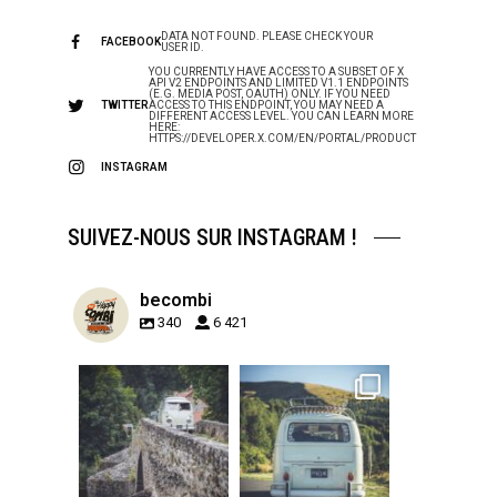
DATA NOT FOUND. PLEASE CHECK YOUR
FACEBOOK
USER ID.
YOU CURRENTLY HAVE ACCESS TO A SUBSET OF X
API V2 ENDPOINTS AND LIMITED V1.1 ENDPOINTS
(E.G. MEDIA POST, OAUTH) ONLY. IF YOU NEED
TWITTER
ACCESS TO THIS ENDPOINT, YOU MAY NEED A
DIFFERENT ACCESS LEVEL. YOU CAN LEARN MORE
HERE:
HTTPS://DEVELOPER.X.COM/EN/PORTAL/PRODUCT
INSTAGRAM
SUIVEZ-NOUS SUR INSTAGRAM !
becombi
340
6 421
becombi
becombi
Sep 15
Sep 12