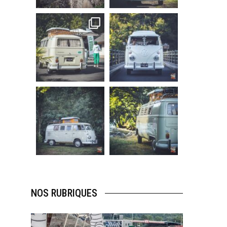
219
3
216
3
becombi
becombi
Sep 10
Août 10
220
4
177
0
becombi
becombi
Août 10
Août 10
120
0
108
0
NOS RUBRIQUES