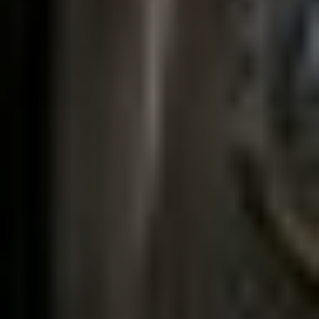
Sign Up to Our Newsletter
Get notified about exclusive offers every week!