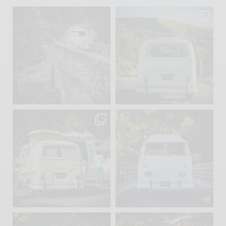
becombi
becombi
Sep 15
Sep 12
219
3
216
3
becombi
becombi
Sep 10
Août 10
220
4
177
0
becombi
becombi