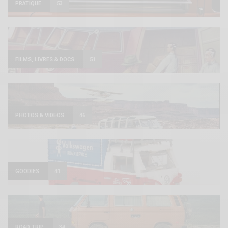
PRATIQUE
53
FILMS, LIVRES & DOCS
51
PHOTOS & VIDEOS
46
GOODIES
41
ROAD TRIP
34