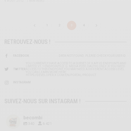
4 AOÛT 2012
1 MIN READ
1
2
3
4
RETROUVEZ-NOUS !
FACEBOOK
DATA NOT FOUND. PLEASE CHECK YOUR USER ID.
YOU CURRENTLY HAVE ACCESS TO A SUBSET OF X API V2 ENDPOINTS AND
LIMITED V1.1 ENDPOINTS (E.G. MEDIA POST, OAUTH) ONLY. IF YOU NEED
TWITTER
ACCESS TO THIS ENDPOINT, YOU MAY NEED A DIFFERENT ACCESS LEVEL.
YOU CAN LEARN MORE HERE:
HTTPS://DEVELOPER.X.COM/EN/PORTAL/PRODUCT
INSTAGRAM
SUIVEZ-NOUS SUR INSTAGRAM !
becombi
340
6 421