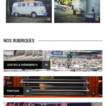
Août 10
Août 10
120
0
108
0
NOS RUBRIQUES
SORTIES & ÉVÉNEMENTS
70
PRATIQUE
53