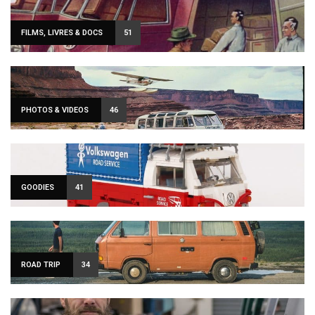
FILMS, LIVRES & DOCS
51
PHOTOS & VIDEOS
46
GOODIES
41
ROAD TRIP
34