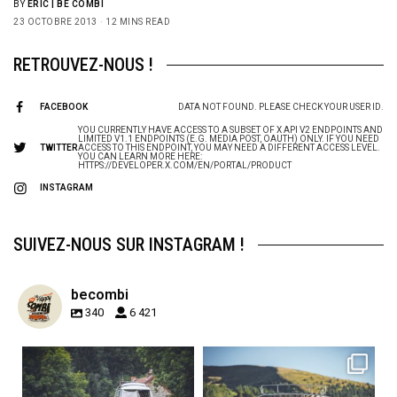
BY
ERIC | BE COMBI
23 OCTOBRE 2013
12 MINS READ
RETROUVEZ-NOUS !
FACEBOOK
DATA NOT FOUND. PLEASE CHECK YOUR USER ID.
YOU CURRENTLY HAVE ACCESS TO A SUBSET OF X API V2 ENDPOINTS AND
LIMITED V1.1 ENDPOINTS (E.G. MEDIA POST, OAUTH) ONLY. IF YOU NEED
TWITTER
ACCESS TO THIS ENDPOINT, YOU MAY NEED A DIFFERENT ACCESS LEVEL.
YOU CAN LEARN MORE HERE:
HTTPS://DEVELOPER.X.COM/EN/PORTAL/PRODUCT
INSTAGRAM
SUIVEZ-NOUS SUR INSTAGRAM !
becombi
340
6 421
becombi
becombi