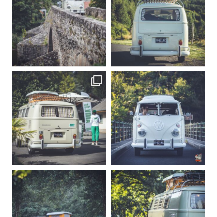
Sep 15
Sep 12
219
3
216
3
becombi
becombi
Sep 10
Août 10
220
4
177
0
becombi
becombi