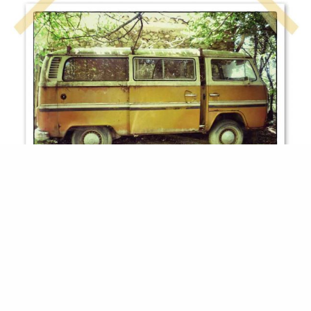
Il a quand même un peu changé, non ?
Baudouin va désormais retourner entre les mains d’Eric,
d’
Old Cars Service 76
, pour remontage des trains et devrait
ensuite
rejoindre notre garage
, histoire de faire
une
pause (financière notamment) avant d’attaquer la