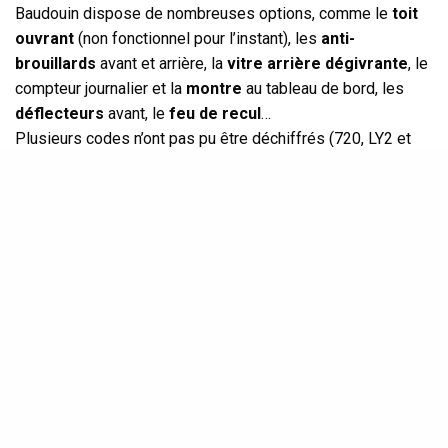
Baudouin dispose de nombreuses options, comme le
toit
ouvrant
(non fonctionnel pour l’instant), les
anti-
brouillards
avant et arrière, la
vitre arrière dégivrante
, le
compteur journalier et la
montre
au tableau de bord, les
déflecteurs
avant, le
feu de recul
…
Plusieurs codes n’ont pas pu être déchiffrés (720, LY2 et
LY4). S’agit-il notamment des surprenants
lave-phares
intégrés dans les butoirs ? A creuser…
Un
bon nettoyage complet
intérieur et extérieur permettra
de mieux déterminer l’état exact de Baudouin, mais on peut
déjà affirmer qu’un Combi qui reste stationné plus de 15 ans
sans bouger, à l’extérieur (même dans une région au climat
favorable),
n’en ressort pas indemne !
On s’en serait
douté ! :-)
SEE ALSO
SORTIES & ÉVÉNEMENTS