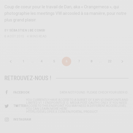
Coup de coeur pour le travail de Dan, aka « Orangemeca », qui
photographie les meetings VW aircooled à sa manière, pour notre
plus grand plaisir.
BY
SÉBASTIEN | BE COMBI
8 AOÛT 2015
4 MINS READ
1
…
4
5
6
7
8
…
22
RETROUVEZ-NOUS !
FACEBOOK
DATA NOT FOUND. PLEASE CHECK YOUR USER ID.
YOU CURRENTLY HAVE ACCESS TO A SUBSET OF X API V2 ENDPOINTS AND
LIMITED V1.1 ENDPOINTS (E.G. MEDIA POST, OAUTH) ONLY. IF YOU NEED
TWITTER
ACCESS TO THIS ENDPOINT, YOU MAY NEED A DIFFERENT ACCESS LEVEL.
YOU CAN LEARN MORE HERE:
HTTPS://DEVELOPER.X.COM/EN/PORTAL/PRODUCT
INSTAGRAM