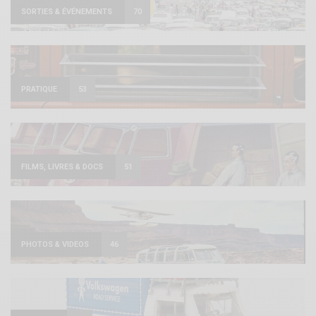
SORTIES & ÉVÉNEMENTS
70
PRATIQUE
53
FILMS, LIVRES & DOCS
51
PHOTOS & VIDEOS
46