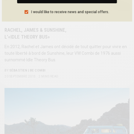
I would like to receive news and special offers.
NEWS
RACHEL, JAMES & SUNSHINE,
L’«IDLE THEORY BUS»
En 2012, Rachel et James ont décidé de tout quitter pour vivre en
toute liberté à bord de Sunshine, leur VW Combi de 1976 aussi
surnommé Idle Theory Bus.
BY
SÉBASTIEN | BE COMBI
20 SEPTEMBRE 2015
2 MINS READ