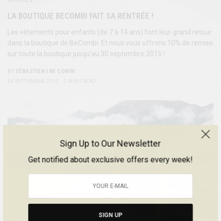
GOODIES
LA BOUTIQUE BECOMBI FAIT SA RENTRÉE !
Les vêtements pour enfants (de 7 à 14 ans) font leur grand retour
dans la boutique de BeCombi. Et nous vous offrons 10% de remise
sur toute la boutique jusqu’au 30 septembre 2015 !
BY
SÉBASTIEN | BE COMBI
24 SEPTEMBRE 2015
2 MINS READ
Sign Up to Our Newsletter
Get notified about exclusive offers every week!
SIGN UP