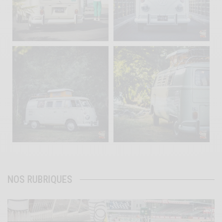
Sep 10
Août 10
220
4
177
0
becombi
becombi
Août 10
Août 10
120
0
108
0
NOS RUBRIQUES