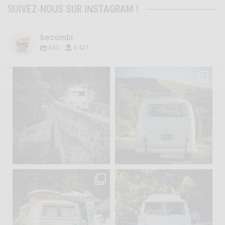
SUIVEZ-NOUS SUR INSTAGRAM !
becombi
340
6 421
becombi
becombi
Sep 15
Sep 12
219
3
216
3
becombi
becombi