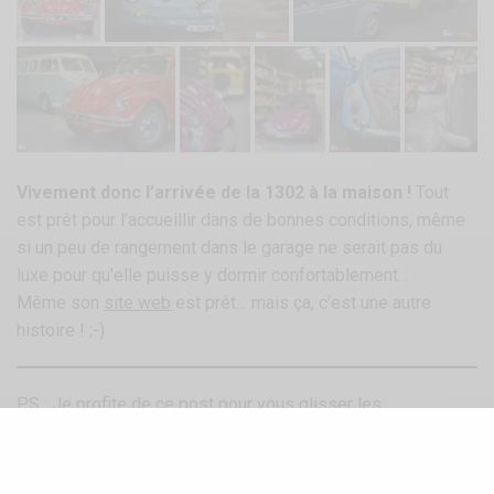
Vivement donc l’arrivée de la 1302 à la maison !
Tout
est prêt pour l’accueillir dans de bonnes conditions, même
si un peu de rangement dans le garage ne serait pas du
luxe pour qu’elle puisse y dormir confortablement…
Même son
site web
est prêt… mais ça, c’est une autre
histoire ! ;-)
PS : Je profite de ce post pour vous glisser les
coordonnées complètes du garage Schmecko. Ce n’est pas
dans nos habitudes et rassurez-vous, BeCombi reste (et
restera) indépendant, mais quand on a une expérience