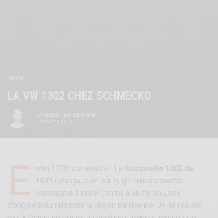
NEWS
LA VW 1302 CHEZ SCHMECKO
BY
SÉBASTIEN | BE COMBI
1 FÉVRIER 2013
E
nfin !!
Elle est arrivée ! La
Coccinelle 1302 de
1971
(orange, bien sûr !), qui tiendra bientôt
compagnie à notre Combi, a quitté sa Loire
d’origine pour rejoindre la région parisienne. Je ne résiste
pas à l’envie de poster ici quelques images, même si je