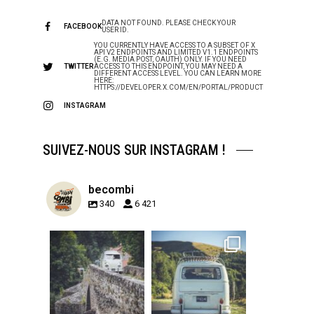
DATA NOT FOUND. PLEASE CHECK YOUR
FACEBOOK
USER ID.
YOU CURRENTLY HAVE ACCESS TO A SUBSET OF X
API V2 ENDPOINTS AND LIMITED V1.1 ENDPOINTS
(E.G. MEDIA POST, OAUTH) ONLY. IF YOU NEED
TWITTER
ACCESS TO THIS ENDPOINT, YOU MAY NEED A
DIFFERENT ACCESS LEVEL. YOU CAN LEARN MORE
HERE:
HTTPS://DEVELOPER.X.COM/EN/PORTAL/PRODUCT
INSTAGRAM
SUIVEZ-NOUS SUR INSTAGRAM !
becombi
340
6 421
becombi
becombi
Sep 15
Sep 12