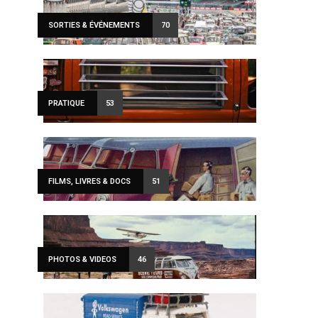
SORTIES & ÉVÉNEMENTS
70
PRATIQUE
53
FILMS, LIVRES & DOCS
51
PHOTOS & VIDEOS
46