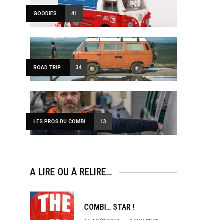
GOODIES
41
ROAD TRIP
34
LES PROS DU COMBI
13
ewsletter
A LIRE OU À RELIRE…
sive offers every
COMBI… STAR !