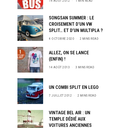
14 AOÛT 2012
1 MIN READ
SONGSAN SUMMER : LE
CROISEMENT D’UN VW
SPLIT… ET D’UN MULTIPLA ?
s and special offers.
4 OCTOBRE 2020
2 MINS READ
ALLEZ, ON SE LANCE
(ENFIN) !
14 AOÛT 2013
3 MINS READ
UN COMBI SPLIT EN LEGO
7 JUILLET 2012
2 MINS READ
VINTAGE BEL AIR : UN
TEMPLE DÉDIÉ AUX
VOITURES ANCIENNES