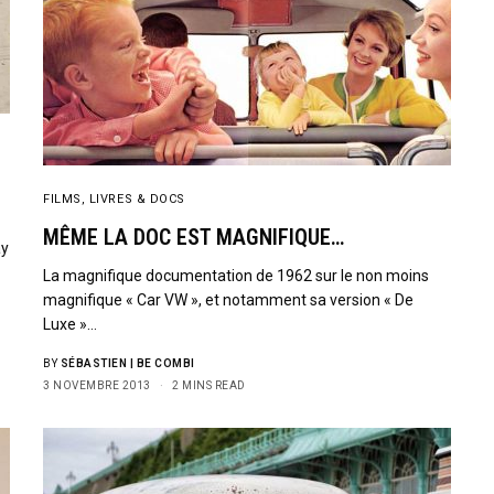
SIGN UP
I would like to receive new
FILMS, LIVRES & DOCS
MÊME LA DOC EST MAGNIFIQUE…
ay
La magnifique documentation de 1962 sur le non moins
magnifique « Car VW », et notamment sa version « De
Luxe »…
BY
SÉBASTIEN | BE COMBI
3 NOVEMBRE 2013
2 MINS READ