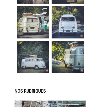
219
3
216
3
becombi
becombi
Sep 10
Août 10
220
4
177
0
becombi
becombi
Août 10
Août 10
120
0
108
0
NOS RUBRIQUES