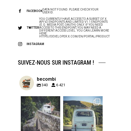
DATA NOT FOUND. PLEASE CHECK YOUR
FACEBOOK
USER ID.
YOU CURRENTLY HAVE ACCESS TO A SUBSET OF X
API V2 ENDPOINTS AND LIMITED V1.1 ENDPOINTS
(E.G. MEDIA POST, OAUTH) ONLY. IF YOU NEED
TWITTER
ACCESS TO THIS ENDPOINT, YOU MAY NEED A
DIFFERENT ACCESS LEVEL. YOU CAN LEARN MORE
HERE:
HTTPS://DEVELOPER.X.COM/EN/PORTAL/PRODUCT
INSTAGRAM
SUIVEZ-NOUS SUR INSTAGRAM !
becombi
340
6 421
becombi
becombi
Sep 15
Sep 12