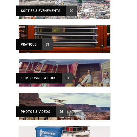
SORTIES & ÉVÉNEMENTS
70
PRATIQUE
53
FILMS, LIVRES & DOCS
51
PHOTOS & VIDEOS
46