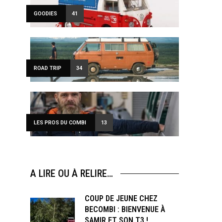
GOODIES
41
ROAD TRIP
34
LES PROS DU COMBI
13
A LIRE OU À RELIRE…
COUP DE JEUNE CHEZ
BECOMBI : BIENVENUE À
SAMIR ET SON T3 !