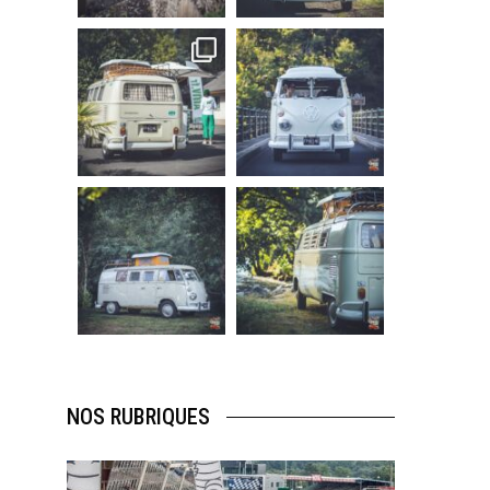
219
3
216
3
becombi
becombi
Sep 10
Août 10
220
4
177
0
becombi
becombi
Août 10
Août 10
120
0
108
0
NOS RUBRIQUES