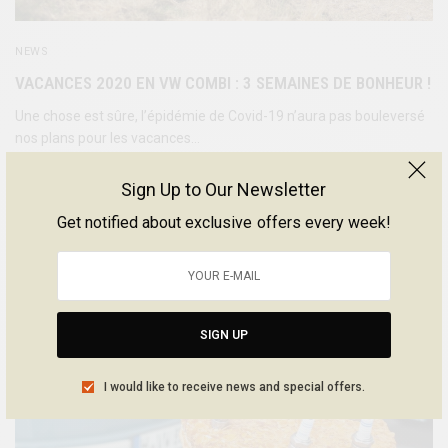
NEWS
VACANCES 2020 EN VW COMBI : 3 SEMAINES DE BONHEUR !
Une chose est sûre, l’épidémie de Covid-19 n’aura pas bouleversé
nos plans pour les vacances…
BY
SÉBASTIEN | BE COMBI
Sign Up to Our Newsletter
30 AOÛT 2020
5 MINS READ
Get notified about exclusive offers every week!
SIGN UP
I would like to receive news and special offers.