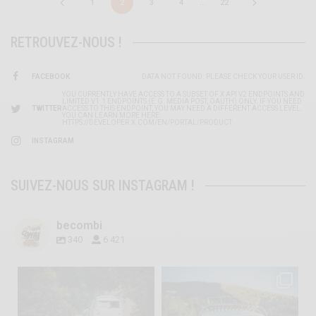
1
2
3
4
…
22
RETROUVEZ-NOUS !
FACEBOOK
DATA NOT FOUND. PLEASE CHECK YOUR USER ID.
YOU CURRENTLY HAVE ACCESS TO A SUBSET OF X API V2 ENDPOINTS AND
LIMITED V1.1 ENDPOINTS (E.G. MEDIA POST, OAUTH) ONLY. IF YOU NEED
TWITTER
ACCESS TO THIS ENDPOINT, YOU MAY NEED A DIFFERENT ACCESS LEVEL.
YOU CAN LEARN MORE HERE:
HTTPS://DEVELOPER.X.COM/EN/PORTAL/PRODUCT
INSTAGRAM
SUIVEZ-NOUS SUR INSTAGRAM !
becombi
340
6 421
becombi
becombi