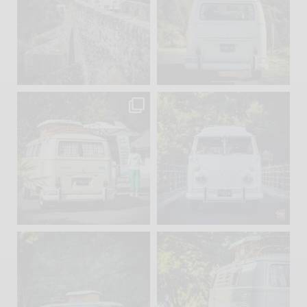
Sep 15
Sep 12
219
3
216
3
becombi
becombi
Sep 10
Août 10
220
4
177
0
becombi
becombi