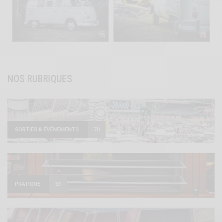
Août 10
Août 10
120
0
108
0
NOS RUBRIQUES
SORTIES & ÉVÉNEMENTS
70
PRATIQUE
53