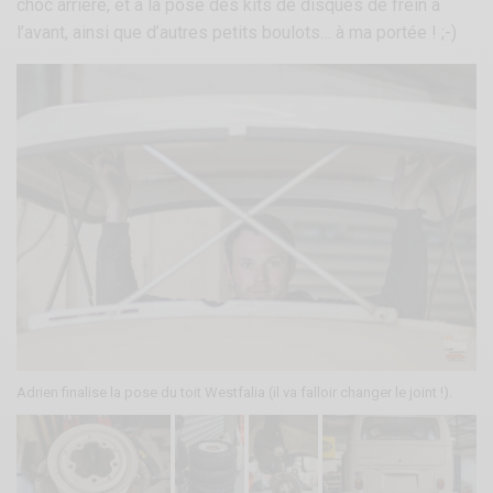
choc arrière, et à la pose des kits de disques de frein à
l’avant, ainsi que d’autres petits boulots… à ma portée ! ;-)
Adrien finalise la pose du toit Westfalia (il va falloir changer le joint !).