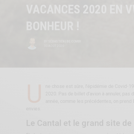
VACANCES 2020 EN V
BONHEUR !
BY
SÉBASTIEN | BE COMBI
30 AOÛT 2020
U
ne chose est sûre, l’épidémie de Covid-19
2020. Pas de billet d’avion à annuler, pas 
année, comme les précédentes, on prend l
envies.
Le Cantal et le grand site d