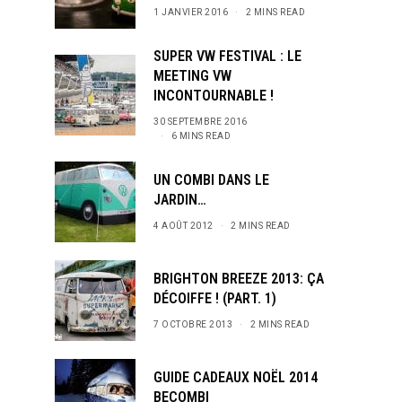
1 JANVIER 2016
2 MINS READ
SUPER VW FESTIVAL : LE
MEETING VW
INCONTOURNABLE !
30 SEPTEMBRE 2016
6 MINS READ
UN COMBI DANS LE
JARDIN…
4 AOÛT 2012
2 MINS READ
BRIGHTON BREEZE 2013: ÇA
DÉCOIFFE ! (PART. 1)
7 OCTOBRE 2013
2 MINS READ
GUIDE CADEAUX NOËL 2014
BECOMBI