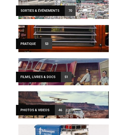
SORTIES & ÉVÉNEMENTS
70
PRATIQUE
53
FILMS, LIVRES & DOCS
51
PHOTOS & VIDEOS
46