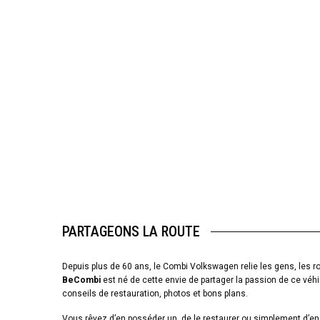
PARTAGEONS LA ROUTE
Depuis plus de 60 ans, le Combi Volkswagen relie les gens, les ro
BeCombi
est né de cette envie de partager la passion de ce véhi
conseils de restauration, photos et bons plans.
Vous rêvez d’en posséder un, de le restaurer ou simplement d’en 