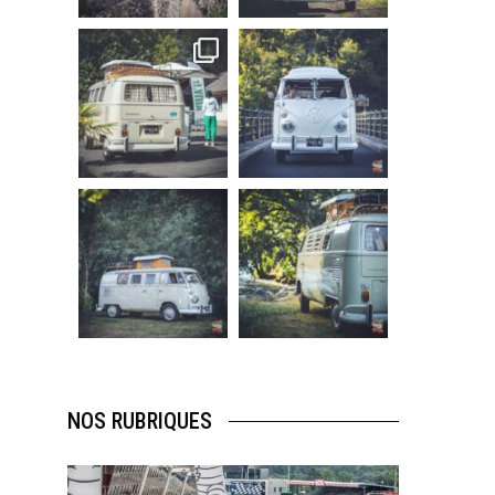
219
3
216
3
becombi
becombi
Sep 10
Août 10
220
4
177
0
becombi
becombi
Août 10
Août 10
120
0
108
0
NOS RUBRIQUES