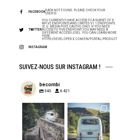
DATA NOT FOUND. PLEASE CHECK YOUR
FACEBOOK
USER ID.
YOU CURRENTLY HAVE ACCESS TO A SUBSET OF X
API V2 ENDPOINTS AND LIMITED V1.1 ENDPOINTS
(E.G. MEDIA POST, OAUTH) ONLY. IF YOU NEED
TWITTER
ACCESS TO THIS ENDPOINT, YOU MAY NEED A
DIFFERENT ACCESS LEVEL. YOU CAN LEARN MORE
HERE:
HTTPS://DEVELOPER.X.COM/EN/PORTAL/PRODUCT
INSTAGRAM
SUIVEZ-NOUS SUR INSTAGRAM !
becombi
340
6 421
becombi
becombi
Sep 15
Sep 12