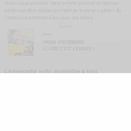
Autre usage possible
: deux enfants peuvent se reposer
tandis que deux adultes profitent de la partie « salon » du
Combi pour continuer à lire, jouer aux cartes, …
SEE ALSO
NEWS
VIKING SPACEMAKER :
LE LUXE C’EST L’ESPACE !
L’Amescador enfin accessible à tous
Aujourd’hui, la société néerlandaise
Reprowesty
a
relancé
la production
de tentes
Amescador
afin de répondre à la
demande de certains de ses clients locaux. Dans le même
temps, ils
reproduisent également l’extension /
sommier
qui vient prendre place
à l’arrière du Combi
au
niveau du coffre, ainsi que les
charnières et systèmes
de fixation
qui accompagnent l’ensemble.