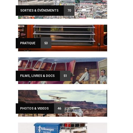
SORTIES & ÉVÉNEMENTS
70
PRATIQUE
53
FILMS, LIVRES & DOCS
51
PHOTOS & VIDEOS
46