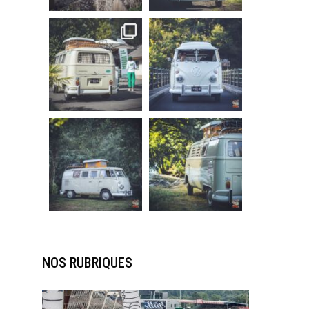
219
3
216
3
becombi
becombi
Sep 10
Août 10
220
4
177
0
becombi
becombi
Août 10
Août 10
120
0
108
0
NOS RUBRIQUES