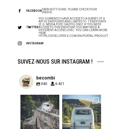
DATA NOT FOUND. PLEASE CHECK YOUR
FACEBOOK
USER ID.
YOU CURRENTLY HAVE ACCESS TO A SUBSET OF X
API V2 ENDPOINTS AND LIMITED V1.1 ENDPOINTS
(E.G. MEDIA POST, OAUTH) ONLY. IF YOU NEED
TWITTER
ACCESS TO THIS ENDPOINT, YOU MAY NEED A
DIFFERENT ACCESS LEVEL. YOU CAN LEARN MORE
HERE:
HTTPS://DEVELOPER.X.COM/EN/PORTAL/PRODUCT
INSTAGRAM
SUIVEZ-NOUS SUR INSTAGRAM !
becombi
340
6 421
becombi
becombi
Sep 15
Sep 12