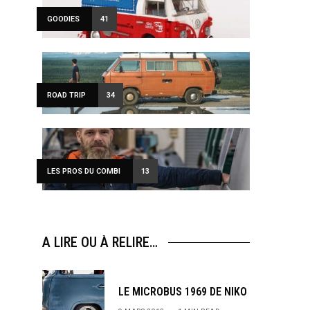
GOODIES
41
ROAD TRIP
34
LES PROS DU COMBI
13
A LIRE OU À RELIRE…
LE MICROBUS 1969 DE NIKO