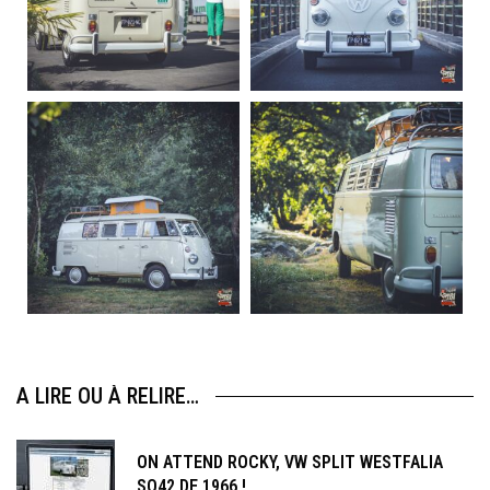
Sep 10
Août 10
220
4
177
0
becombi
becombi
Août 10
Août 10
120
0
108
0
A LIRE OU À RELIRE…
ON ATTEND ROCKY, VW SPLIT WESTFALIA
SO42 DE 1966 !