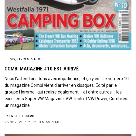
Sign Up to Our Newsletter
Get notified about exclusive offers every week!
FILMS, LIVRES & DOCS
COMBI MAGAZINE #10 EST ARRIVÉ
SIGN UP
Nous l’attendions tous avec impatience, et ça y est : le numéro 10
I would like to receive news and special offers.
du magazine Combi vient d’arriver en kiosques. Edité par le
groupe Hommell qui réalise également – et entre autres – les
excellents Super VW Magazine, VW Tech et VW Power, Combi est
un magazine…
BY
ERIC | BE COMBI
26 NOVEMBRE 2012
3 MINS READ