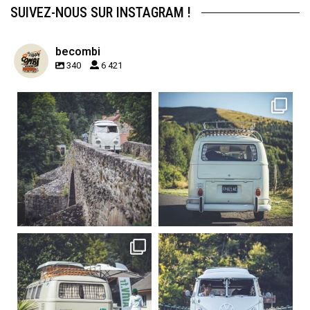
SUIVEZ-NOUS SUR INSTAGRAM !
becombi
340
6 421
becombi
becombi
Sep 15
Sep 12
219
3
216
3
becombi
becombi