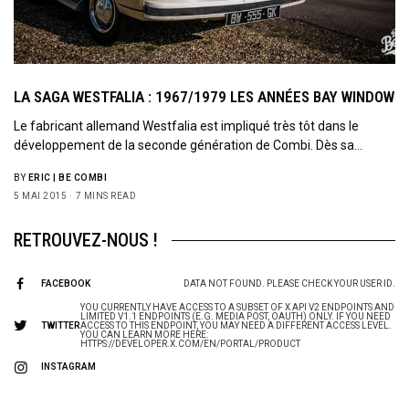
LA SAGA WESTFALIA : 1967/1979 LES ANNÉES BAY WINDOW
Le fabricant allemand Westfalia est impliqué très tôt dans le
développement de la seconde génération de Combi. Dès sa…
BY
ERIC | BE COMBI
5 MAI 2015
7 MINS READ
RETROUVEZ-NOUS !
FACEBOOK
DATA NOT FOUND. PLEASE CHECK YOUR USER ID.
YOU CURRENTLY HAVE ACCESS TO A SUBSET OF X API V2 ENDPOINTS AND
LIMITED V1.1 ENDPOINTS (E.G. MEDIA POST, OAUTH) ONLY. IF YOU NEED
TWITTER
ACCESS TO THIS ENDPOINT, YOU MAY NEED A DIFFERENT ACCESS LEVEL.
YOU CAN LEARN MORE HERE:
HTTPS://DEVELOPER.X.COM/EN/PORTAL/PRODUCT
INSTAGRAM