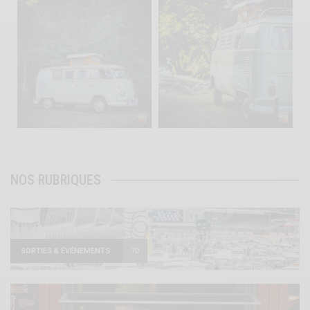
becombi
becombi
Août 10
Août 10
120
0
108
0
NOS RUBRIQUES
SORTIES & ÉVÉNEMENTS
70