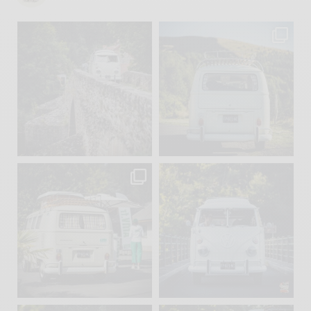
becombi
becombi
Sep 15
Sep 12
219
3
216
3
becombi
becombi
Sep 10
Août 10
220
4
177
0