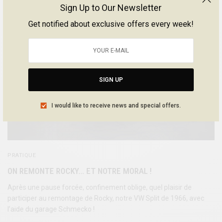
Sign Up to Our Newsletter
Get notified about exclusive offers every week!
SIGN UP
I would like to receive news and special offers.
PRATIQUE
ON REMONTE ROCKY… ET NOTRE MORAL !
Après une pause forcée, confinement oblige, quel plaisir de
participer au remontage de Rocky, notre VW Split de 1966, avec
l’aide du garage Schmecko !