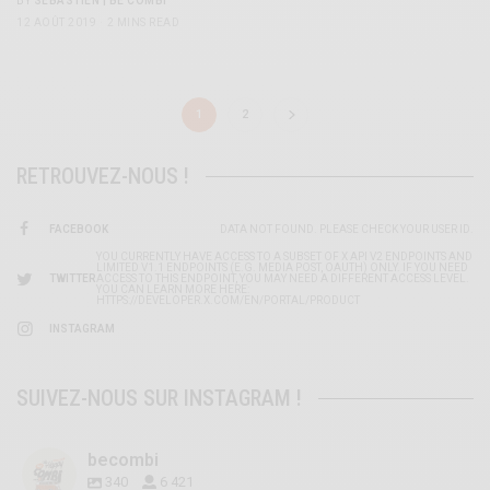
BY
SÉBASTIEN | BE COMBI
12 AOÛT 2019
2 MINS READ
1
2
RETROUVEZ-NOUS !
FACEBOOK
DATA NOT FOUND. PLEASE CHECK YOUR USER ID.
YOU CURRENTLY HAVE ACCESS TO A SUBSET OF X API V2 ENDPOINTS AND
LIMITED V1.1 ENDPOINTS (E.G. MEDIA POST, OAUTH) ONLY. IF YOU NEED
TWITTER
ACCESS TO THIS ENDPOINT, YOU MAY NEED A DIFFERENT ACCESS LEVEL.
YOU CAN LEARN MORE HERE:
HTTPS://DEVELOPER.X.COM/EN/PORTAL/PRODUCT
INSTAGRAM
SUIVEZ-NOUS SUR INSTAGRAM !
becombi
340
6 421