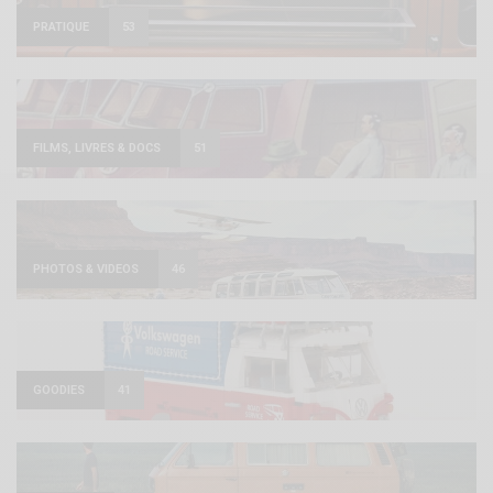
PRATIQUE
53
FILMS, LIVRES & DOCS
51
PHOTOS & VIDEOS
46
GOODIES
41