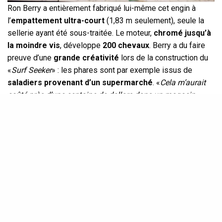
Ron Berry a entièrement fabriqué lui-même cet engin à
l’
empattement ultra-court
(1,83 m seulement), seule la
sellerie ayant été sous-traitée. Le moteur,
chromé jusqu’à
la moindre vis
, développe
200 chevaux
. Berry a du faire
preuve d’une
grande créativité
lors de la construction du
«
Surf Seeker
» : les phares sont par exemple issus de
saladiers provenant d’un supermarché
. «
Cela m’aurait
coûté près d’une centaine de dollars dans un magasin
spécialisé. Là, j’ai seulement payé six dollars.
» s’amuse t’il.
SEE ALSO
NEWS
FINALEMENT BAUDOUIN SERA REPEINT…
COMME À L’ORIGINE !
Le
Surf Seeker
de Ron Berry en video