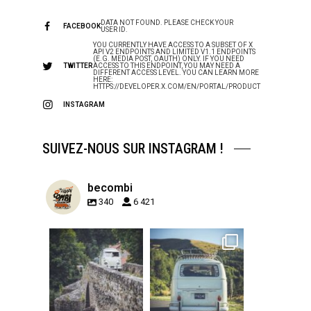
DATA NOT FOUND. PLEASE CHECK YOUR
FACEBOOK
USER ID.
YOU CURRENTLY HAVE ACCESS TO A SUBSET OF X
API V2 ENDPOINTS AND LIMITED V1.1 ENDPOINTS
(E.G. MEDIA POST, OAUTH) ONLY. IF YOU NEED
TWITTER
ACCESS TO THIS ENDPOINT, YOU MAY NEED A
DIFFERENT ACCESS LEVEL. YOU CAN LEARN MORE
HERE:
HTTPS://DEVELOPER.X.COM/EN/PORTAL/PRODUCT
INSTAGRAM
SUIVEZ-NOUS SUR INSTAGRAM !
becombi
340
6 421
becombi
becombi
Sep 15
Sep 12