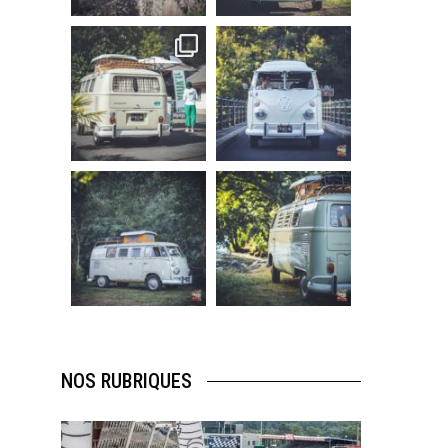
219
3
216
3
becombi
becombi
Sep 10
Août 10
220
4
177
0
becombi
becombi
Août 10
Août 10
120
0
108
0
NOS RUBRIQUES