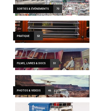
SORTIES & ÉVÉNEMENTS
70
PRATIQUE
53
FILMS, LIVRES & DOCS
51
PHOTOS & VIDEOS
46