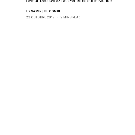
rêveur. Découvrez Des Fenêtres sur le Monde !
BY
SAMIR | BE COMBI
22 OCTOBRE 2019
2 MINS READ