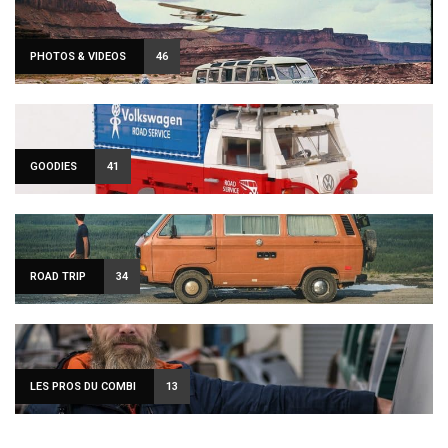
PHOTOS & VIDEOS
46
GOODIES
41
ROAD TRIP
34
LES PROS DU COMBI
13