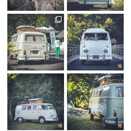
219
3
216
3
becombi
becombi
Sep 10
Août 10
220
4
177
0
becombi
becombi
Août 10
Août 10
120
0
108
0