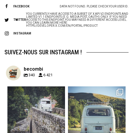
FACEBOOK
DATA NOT FOUND. PLEASE CHECK YOUR USER ID.
YOU CURRENTLY HAVE ACCESS TO A SUBSET OF X API V2 ENDPOINTS AND
LIMITED V1.1 ENDPOINTS (E.G. MEDIA POST, OAUTH) ONLY. IF YOU NEED
TWITTER
ACCESS TO THIS ENDPOINT, YOU MAY NEED A DIFFERENT ACCESS LEVEL.
YOU CAN LEARN MORE HERE:
HTTPS://DEVELOPER.X.COM/EN/PORTAL/PRODUCT
INSTAGRAM
SUIVEZ-NOUS SUR INSTAGRAM !
becombi
340
6 421
becombi
becombi
Sep 15
Sep 12