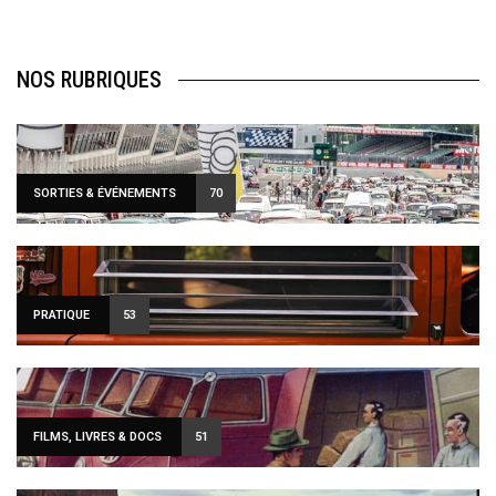
NOS RUBRIQUES
SORTIES & ÉVÉNEMENTS
70
PRATIQUE
53
FILMS, LIVRES & DOCS
51