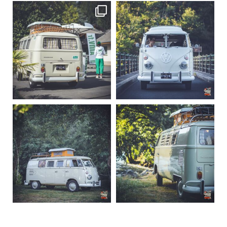
becombi
becombi
Sep 10
Août 10
220
4
177
0
becombi
becombi
Août 10
Août 10
120
0
108
0