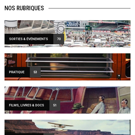
NOS RUBRIQUES
SORTIES & ÉVÉNEMENTS
70
PRATIQUE
53
FILMS, LIVRES & DOCS
51