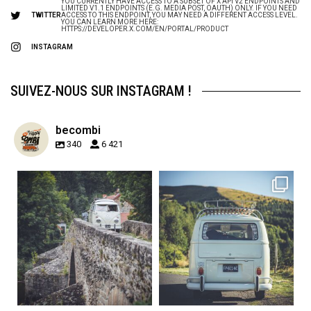
YOU CURRENTLY HAVE ACCESS TO A SUBSET OF X API V2 ENDPOINTS AND
LIMITED V1.1 ENDPOINTS (E.G. MEDIA POST, OAUTH) ONLY. IF YOU NEED
TWITTER
ACCESS TO THIS ENDPOINT, YOU MAY NEED A DIFFERENT ACCESS LEVEL.
YOU CAN LEARN MORE HERE:
HTTPS://DEVELOPER.X.COM/EN/PORTAL/PRODUCT
INSTAGRAM
SUIVEZ-NOUS SUR INSTAGRAM !
becombi
340
6 421
becombi
becombi
Sep 15
Sep 12
219
3
216
3