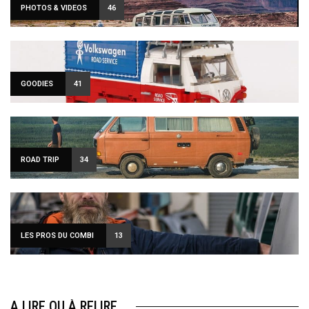
PHOTOS & VIDEOS
46
GOODIES
41
ROAD TRIP
34
LES PROS DU COMBI
13
A LIRE OU À RELIRE…