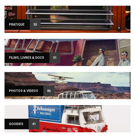
PRATIQUE
53
FILMS, LIVRES & DOCS
51
PHOTOS & VIDEOS
46
GOODIES
41