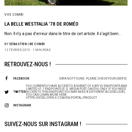
VOS COMBI
LA BELLE WESTFALIA ’78 DE ROMÉO
Non. Il n’y a pas d’erreur dans le titre de cet article. Il s’agit bien…
BY
SÉBASTIEN | BE COMBI
12 FÉVRIER 2013
1 MIN READ
RETROUVEZ-NOUS !
FACEBOOK
DATA NOT FOUND. PLEASE CHECK YOUR USER ID.
YOU CURRENTLY HAVE ACCESS TO A SUBSET OF X API V2 ENDPOINTS AND
LIMITED V1.1 ENDPOINTS (E.G. MEDIA POST, OAUTH) ONLY. IF YOU NEED
TWITTER
ACCESS TO THIS ENDPOINT, YOU MAY NEED A DIFFERENT ACCESS LEVEL.
YOU CAN LEARN MORE HERE:
HTTPS://DEVELOPER.X.COM/EN/PORTAL/PRODUCT
INSTAGRAM
SUIVEZ-NOUS SUR INSTAGRAM !