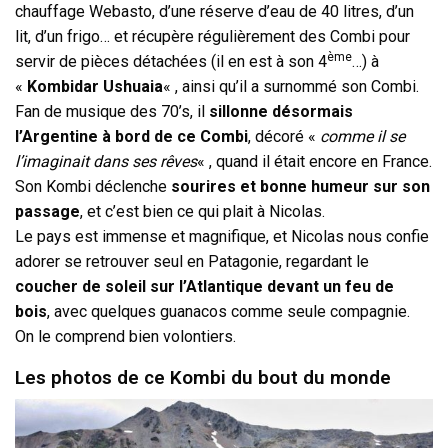
chauffage Webasto, d’une réserve d’eau de 40 litres, d’un
lit, d’un frigo… et récupère régulièrement des Combi pour
ème
servir de pièces détachées (il en est à son 4
…) à
«
Kombidar Ushuaia
« , ainsi qu’il a surnommé son Combi.
Fan de musique des 70’s, il
sillonne désormais
l’Argentine à bord de ce Combi
, décoré «
comme il se
l’imaginait dans ses rêves
« , quand il était encore en France.
Son Kombi déclenche
sourires et bonne humeur sur son
passage
, et c’est bien ce qui plait à Nicolas.
Le pays est immense et magnifique, et Nicolas nous confie
adorer se retrouver seul en Patagonie, regardant le
coucher de soleil sur l’Atlantique devant un feu de
bois
, avec quelques guanacos comme seule compagnie.
On le comprend bien volontiers.
Les photos de ce Kombi du bout du monde